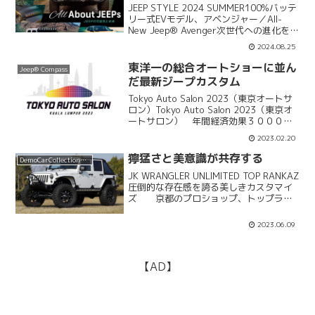
JEEP STYLE 2024 SUMMER100%バッテ
リー式EVモデル、アベンジャー／All-
New Jeep® Avenger次世代への進化を象
徴するプラグインハイブリッド／Jeep®
2024.08.25
Grand Cherokee 4xeフルEV仕様...
東洋一の総合オートショーに並ん
Jeep® Compass
だ最新ジープカスタム
Tokyo Auto Salon 2023（東京オートサ
ロン）Tokyo Auto Salon 2023（東京オ
ートサロン） 年間経済効果３０００億
円を超えるという空前のアウトドアブー
2023.02.20
ムを背景に、ジープ人気の勢いはとどま
るところを知らない。...
獰猛さと美意識が共存する
DemoCarCollection2014
JK WRANGLER UNLIMITED TOP RANKAZ
圧倒的な存在感を誇る美しきカスタマイ
ズ 京都のプロショップ、トップラン
カーが製作したのがこの２台のＪＫ。ホ
ワイトは輸入パーツをふんだんに使用し
2023.06.09
た「リアルアメリカ」がコンセプト...
【AD】