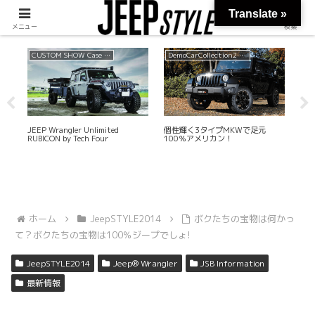
Translate »
メニュー
検索
CUSTOM SHOW Case 2022 SUMMER
DemoCarCollection2017
JEEP Wrangler Unlimited
個性輝く3タイプMKWで足元
荒
RUBICON by Tech Four
100％アメリカン！
ホーム
JeepSTYLE2014
ボクたちの宝物は何かっ
て？ボクたちの宝物は100％ジープでしょ!
JeepSTYLE2014
Jeep® Wrangler
JSB Information
最新情報