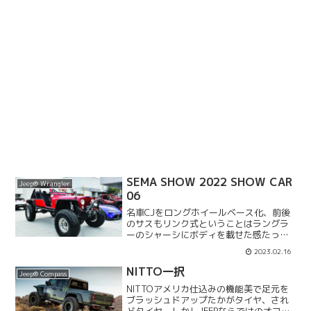
SEMA SHOW 2022 SHOW CAR
Jeep® Wrangler
06
名車CJをロングホイールベース化、前後
のサスもリンク式ということはラングラ
ーのシャーシにボディを載せた感たっぷ
り。この遊び心がSEMAです。■日時：
2023.02.16
2022年11月1日(火)~4日(金)■開催場
所：Las Vegas Convention ...
NITTO一択
Jeep® Compass
NITTOアメリカ仕込みの機能美で足元を
ブラッシュドアップたかがタイヤ、され
どタイヤ。しかしJEEPならではのオフロ