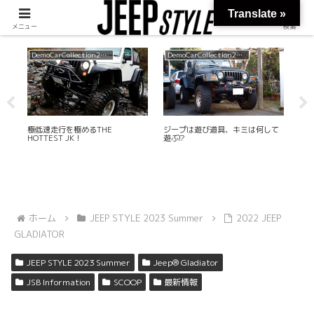
Translate »
メニュー
検索
DemoCarCollection2016
DemoCarCollection2014
R
極低速走行を極めるTHE
ジープは遊び道具、キミは何して
JEE
HOTTEST JK！
遊ぶ!?
RUB
ホーム
JEEP STYLE 2023 Summer
2022 JEEP
GLADIATOR
JEEP STYLE 2023 Summer
Jeep® Gladiator
JSB Information
SCOOP
最新情報