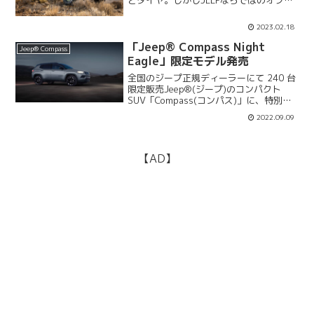
ード感とは切っても切れないパーツこそ
がタイヤということは明確だ。ハードに
2023.02.18
オフロードを攻めたいユーザーに向け
て。しかしストリー...
「Jeep® Compass Night
Jeep® Compass
Eagle」限定モデル発売
全国のジープ正規ディーラーにて 240 台
限定販売Jeep®(ジープ)のコンパクト
SUV「Compass(コンパス)」に、特別な
パーツと専用アルミホイールなどを装備
2022.09.09
し、スタイリッシュに仕立てた限定車
「Compass Night Eagle...
【AD】