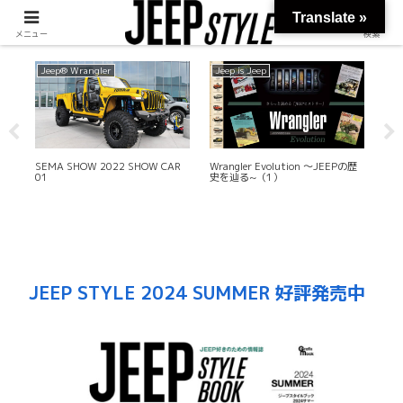
Translate »
メニュー
検索
Jeep® Wrangler
Jeep is Jeep
SEMA SHOW 2022 SHOW CAR
Wrangler Evolution 〜JEEPの歴
競
01
史を辿る~（1）
JEEP STYLE 2024 SUMMER 好評発売中