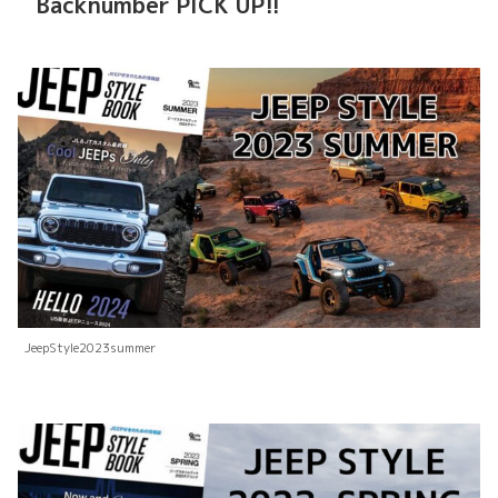
Backnumber PICK UP!!
JeepStyle2023summer