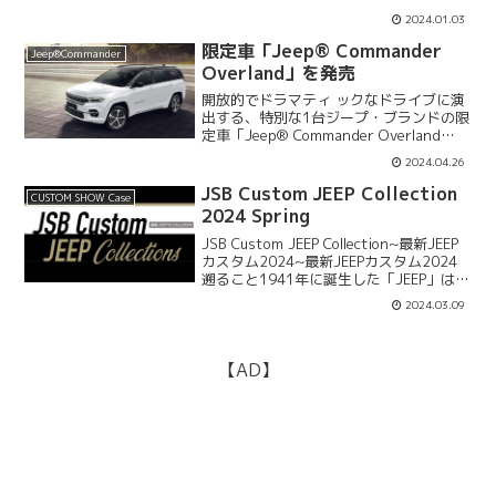
び心のあるクルマ＝ジープ」を中心にラ
2024.01.03
インナップを展開し、北陸は新潟県から
カーライフをサポートするソニック・
限定車「Jeep® Commander
Jeep®Commander
ジ・エレメンツを訪問する。...
Overland」を発売
開放的でドラマティ ックなドライブに演
出する、特別な1台ジープ・ブランドの限
定車「Jeep® Commander Overland
（ジープ コマンダー オーバーランド）」
2024.04.26
を、5 月 25 日（土）より、全国のジー
プ正規ディーラーにて、20...
JSB Custom JEEP Collection
CUSTOM SHOW Case
2024 Spring
JSB Custom JEEP Collection~最新JEEP
カスタム2024~最新JEEPカスタム2024
遡ること1941年に誕生した「JEEP」は
2000年代に入ると大きな転換期を迎える
2024.03.09
ことになる。それはJKラングラー・アン
リミテッ...
【AD】