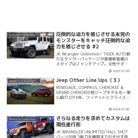
圧倒的な迫力を感じさせる未完の
DemoCarCollection2017
モンスターをキャッチ圧倒的な迫
力を感じさせる #2
JK Wrangler Unlimited / TIGER AUTO新
たなタイガーパッケージが登場新登場の
Ａタイプは２インチアップ。女性や子供
の乗降を考えた仕様だ。JK Wrangler
2023.07.28
Unlimited / TIGER AUTO タイガ...
Jeep Other Line Ups（３）
JeepSTYLE2020Spring
RENEGADE, COMPASS, CHEROKEE &
GRAND CHEROKEE他ジープモデルを一挙
に紹介2014年、フィアットとクライスラ
ーが合併し「フィアット・クライスラ
ー・オートモービルズ（FCA）」が誕
2024.01.06
生。以来、FCA内のブ...
さらなる走りを求めてカスタムは
DemoCarCollection2016
現在進行形
JK WRANGLER UNLIMITED HALL SHOT
パーツが持つ能力を極限まで引き出す技