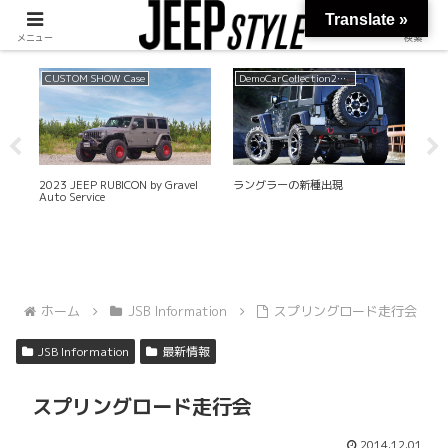
Translate »
メニュー
検索
CUSTOM SHOW Case
DemoCarCollection2014
Je
タ
2023 JEEP RUBICON by Gravel
ラングラーの新種出現
SEM
Auto Service
02
ホーム
JSB Information
スプリングロード走行会
JSB Information
最新情報
スプリングロード走行会
2014.12.01