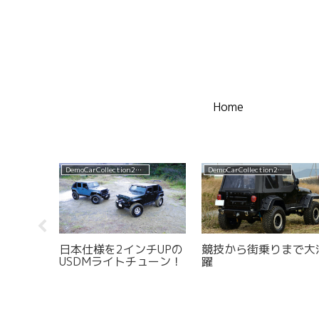
Home
DemoCarCollection2017
DemoCarCollection2014
スタムを
日本仕様を2インチUPの
競技から街乗りまで大
比類なき
USDMライトチューン！
躍
ＵＳカス
2