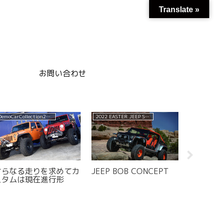
Translate »
お問い合わせ
DemoCarCollection2016
2022 EASTER JEEP SAFARI CONCEPT
さらなる走りを求めてカ
JEEP BOB CONCEPT
ワイル
スタムは現在進行形
FIVE S