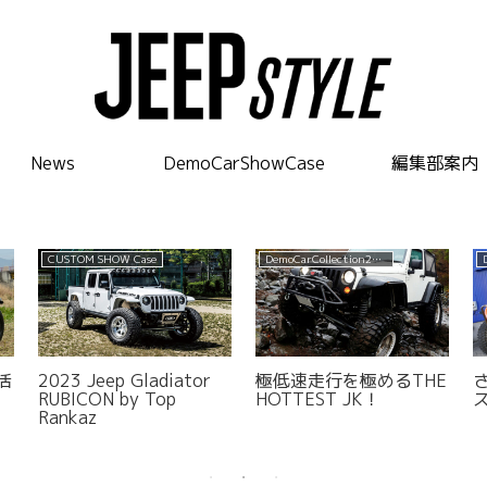
News
DemoCarShowCase
編集部案内
CUSTOM SHOW Case
DemoCarCollection2016
活
2023 Jeep Gladiator
極低速走行を極めるTHE
RUBICON by Top
HOTTEST JK！
Rankaz