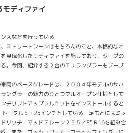
るモディファイ
ンスなどを行っている
は、ストリートシーンはもちろんのこと、本格的なオ
ジを具現化したモディファイを施しており、ジープの
いる。今回、紹介する２台のＴＪラングラーもブーブ
車両のベースグレードは、２００４年モデルのサハ
、ラングラーの魅力のひとつフルオープン仕様として
インチリフトアップフルキットをインストールすると
、トータル５・25インチとしている。足もとにはミッ
ドリッチ・マッドテレーン２５５／85Ｒ16を組み合
形成。また、ブッシュワーカーフラットフェンダーに