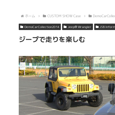
ホーム
CUSTOM SHOW Case
DemoCarColle
DemoCarCollection2014
Jeep® Wrangler
JSB Infor
ジープで走りを楽しむ