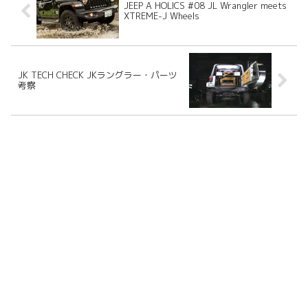
JEEP A HOLICS #08 JL Wrangler meets
XTREME-J Wheels
JK TECH CHECK JKラングラー・パーツ
考察