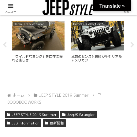
Translate »
メニュー
検索
DemoCarCollection2016
DemoCarCollection2017
Jee
R
「ワイルドなヨンク」を自在に操
卓越のセンスと技術が生むリアル
JEE
れる楽しさ
アメリカン
ホーム
JEEP STYLE 2019 Summer
BOOOBOOWORKS
JEEP STYLE 2019 Summer
Jeep® Wrangler
JSB Information
最新情報