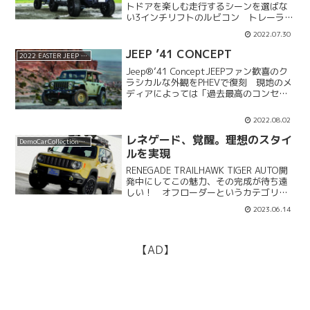
トドアを楽しむ走行するシーンを選ばな
い3インチリフトのルビコン トレーラー
をトーイングした並行輸入のルビコンと
2022.07.30
いう強烈なインパクトを放つのは、本格
的なキャンプやオフロード走行を楽しん
JEEP ’41 CONCEPT
2022 EASTER JEEP SAFARI CONCEPT
でいるというオーナーの...
Jeep®’41 ConceptJEEPファン歓喜のク
ラシカルな外観をPHEVで復刻 現地のメ
ディアによっては「過去最高のコンセプ
トビークルだ！」と絶賛しているこちら
は、第二次大戦時に軍用車として設計さ
2022.08.02
れた初代ジープを彷彿させる「’41コン...
レネゲード、覚醒。理想のスタイ
DemoCarCollection2016
ルを実現
RENEGADE TRAILHAWK TIGER AUTO開
発中にしてこの魅力、その完成が待ち遠
しい！ オフローダーというカテゴリー
には収まりきらないほどの多様性を持っ
2023.06.14
ているのがジープというクルマの魅力の
ひとつだろう。オフロード走行はもちろ...
【AD】