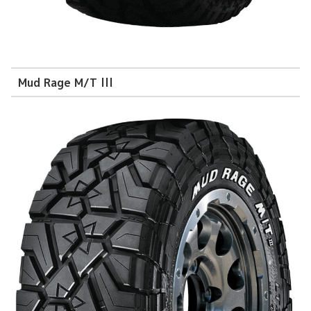
Mud Rage M/T lll