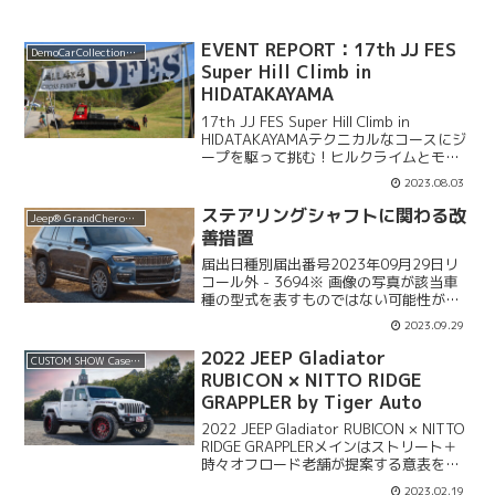
EVENT REPORT：17th JJ FES
DemoCarCollection2017
Super Hill Climb in
HIDATAKAYAMA
17th JJ FES Super Hill Climb in
HIDATAKAYAMAテクニカルなコースにジ
ープを駆って挑む！ヒルクライムとモー
グルで参加者が腕を競い合った ＪＡＦ
2023.08.03
ＥＡ中日本による恒例イベント「スーパ
ーヒルクライム」が今年...
ステアリングシャフトに関わる改
Jeep® GrandCherokee
善措置
届出日種別届出番号2023年09月29日リ
コール外 - 3694※ 画像の写真が該当車
種の型式を表すものではない可能性があ
ります。不具合の内容かじ取り装置にお
2023.09.29
いて、製造管理が不適切なため、ステア
リングシャフトがギヤボックス接 続部の
2022 JEEP Gladiator
CUSTOM SHOW Case 2023 SPRING
所定位置...
RUBICON × NITTO RIDGE
GRAPPLER by Tiger Auto
2022 JEEP Gladiator RUBICON × NITTO
RIDGE GRAPPLERメインはストリート＋
時々オフロード老舗が提案する意表を突
くアプローチ最適な素材＝NEWタイヤを
2023.02.19