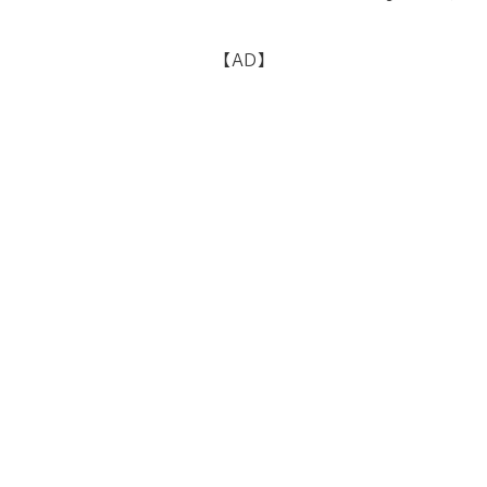
得たことでコンセプトを確立 去る２０
２３年１月...
【AD】