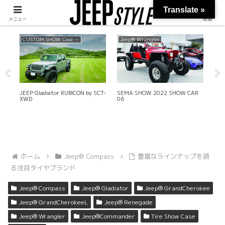
Translate »
メニュー
検索
CUSTOM SHOW Case 2022 SUMMER
Jeep® Wrangler
JEEP Gladiator RUBICON by SCT-
SEMA SHOW 2022 SHOW CAR
ス
XWD
06
ホーム
Jeep® Compass
豊富なラインナップを誇
る注目タイヤブランド
Jeep® Compass
Jeep® Gladiator
Jeep® GrandCherokee
Jeep® GrandCherokeeL
Jeep® Renegade
Jeep® Wrangler
Jeep®Commander
Tire Show Case