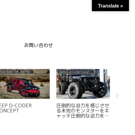
Translate »
お問い合わせ
2022 EASTER JEEP SAFARI CONCEPT
DemoCarCollection2017
EEP D-CODER
圧倒的な迫力を感じさせ
JEEP Wr
ONCEPT
る未完のモンスターをキ
Unlimit
ャッチ圧倒的な迫力を感
XWD
じさせる