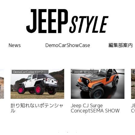
News
DemoCarShowCase
編集部案内
DemoCarCollection2014
Jeep® Wrangler
計り知れないポテンシャ
Jeep CJ Surge
J
ル
ConceptSEMA SHOW
C