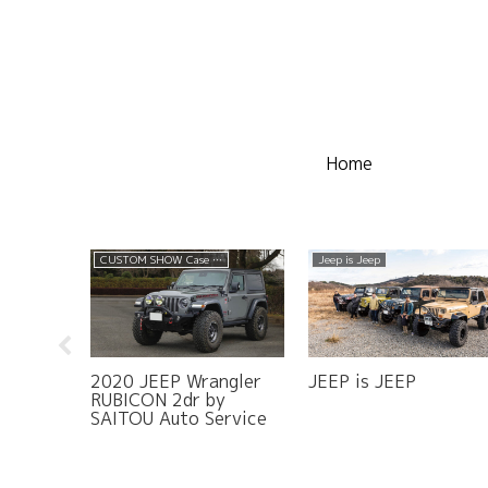
Home
CUSTOM SHOW Case 2023 SPRING
Jeep is Jeep
楽しむ
2020 JEEP Wrangler
JEEP is JEEP
RUBICON 2dr by
SAITOU Auto Service